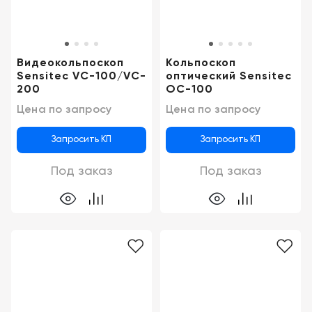
Консалтинг
Демозалы
Trade-
in
Доставка
Видеокольпоскоп
Кольпоскоп
и
Sensitec VC-100/VC-
оптический Sensitec
оплата
200
OC-100
Цена по запросу
Цена по запросу
Карьера
Запросить КП
Запросить КП
Отзывы
Под заказ
Под заказ
о
товарах
Контакты
8
(800)
500-
90-
93