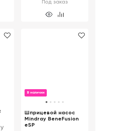
Под заказ
В наличии
с
Шприцевой насос
Mindray BeneFusion
eSP
у