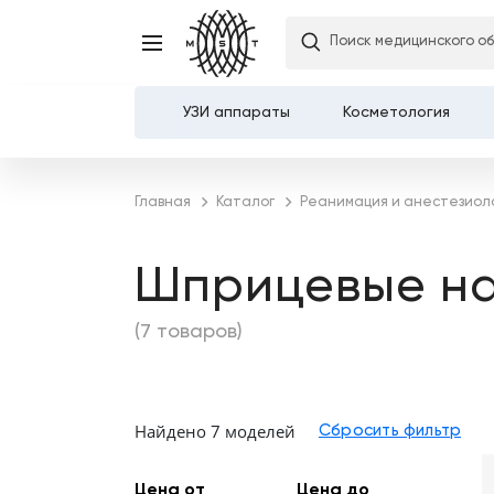
Поиск медицинского о
УЗИ аппараты
Косметология
Каталог
Главная
Каталог
Реанимация и анестезиол
О компании
Шприцевые на
Услуги
(7 товаров)
Демозалы
Доставка и оплата
Найдено 7 моделей
Карьера
Цена от
Цена до