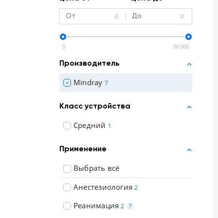
Отзывы о товарах
8 (800) 500-90-93
0
55 000
Новосибирск
Производитель
RU
EN
CN
AE
KG
Mindray
7
Класс устройства
Средний
1
Применение
Выбрать всё
Анестезиология
2
Реанимация
2
?