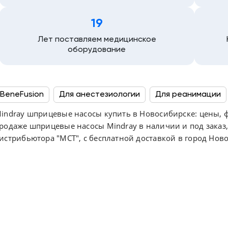
19
Лет поставляем медицинское
оборудование
BeneFusion
Для анестезиологии
Для реанимации
indray шприцевые насосы купить в Новосибирске: цены, ф
Новые
Производство Китай
С гарантийным ремон
родаже шприцевые насосы Mindray в наличии и под заказ
С постгарантийным ремонтом
Сборка Китай
истрибьютора "МСТ", с бесплатной доставкой в город Ново