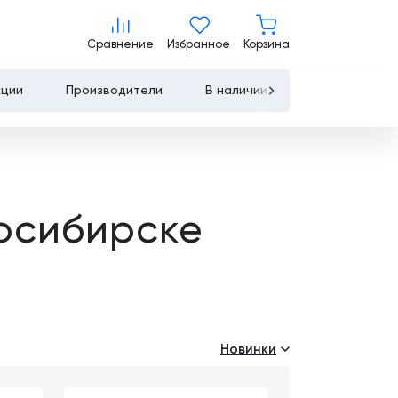
Сравнение
Избранное
Корзина
Сравнение
Избранное
Корзина
кции
Производители
В наличии
Контакты
Услуги
Лизинг
осибирске
Льготное
кредитование
Сервисное
обслуживание
Новинки
Обучение