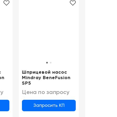
Цифровизация
медицинского
бизнеса
Консалтинг
Trade-
in
с
Шприцевой насос
on
Mindray BeneFusion
SP5
у
Цена по запросу
Запросить КП