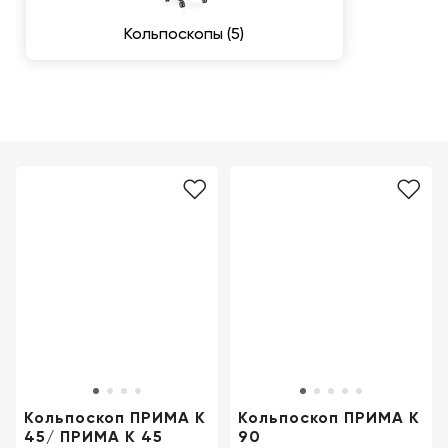
Консалтинг
Демозалы
Кольпоскопы (5)
Trade-
in
Доставка
и
оплата
Карьера
Отзывы
о
товарах
Контакты
8
(800)
500-
Кольпоскоп ПРИМА К
Кольпоскоп ПРИМА К
90-
45/ ПРИМА К 45
90
93