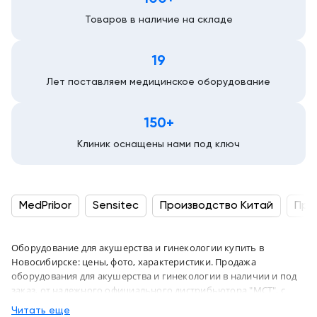
Товаров в наличие на складе
19
Лет поставляем медицинское оборудование
150+
Клиник оснащены нами под ключ
MedPribor
Sensitec
Производство Китай
Про
Оборудование для акушерства и гинекологии купить в
Новосибирске: цены, фото, характеристики. Продажа
оборудования для акушерства и гинекологии в наличии и под
заказ, от надежного официального дистрибьютора "МСТ", с
доставкой в город Новосибирск и по России
Читать еще