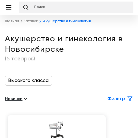
Избранное
Сравнение
Корзина
слуги
Главная
Каталог
Акушерство и гинекология
равнение
Корзина
Лизинг
Клиника
Акушерство и гинекология в
под
Новосибирске
ключ
Льготное
Готовый
кредитование
(5 товаров)
кабинет
под
ваш
Сервисное
запрос
Подробнее
обслуживание
Высокого класса
Обучение
Каталог
Новинки
Фильтр
Цифровизация
О
медицинского
компании
бизнеса
Услуги