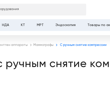
борудования
НДА
КТ
МРТ
Эндоскопия
Товары по а
ентген аппараты
Маммографы
С ручным снятие компрессии
 ручным снятие ком