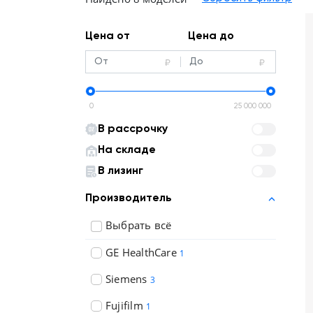
Отзывы о товарах
Цена от
Цена до
8 (800) 500-90-93
Новосибирск
RU
EN
CN
AE
KG
0
25 000 000
В рассрочку
На складе
В лизинг
Производитель
Выбрать всё
GE HealthCare
1
Siemens
3
Fujifilm
1