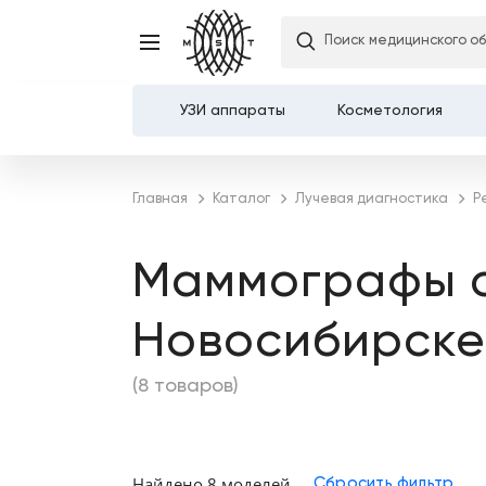
Поиск медицинского о
УЗИ аппараты
Косметология
Каталог
Главная
Каталог
Лучевая диагностика
Р
О компании
Маммографы с
Услуги
Новосибирске
Демозалы
(8 товаров)
Доставка и оплата
Карьера
Найдено 8 моделей