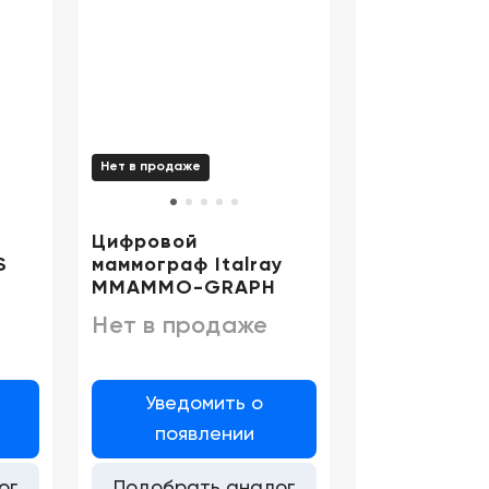
Нет в продаже
Цифровой
S
маммограф Italray
MMАMMO-GRAPH
Нет в продаже
Уведомить о
появлении
ог
Подобрать аналог