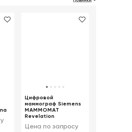
Новинки
Цифровизация
медицинского
бизнеса
Консалтинг
Trade-
in
Цифровой
маммограф Siemens
ina
MAMMOMAT
Revelation
у
Цена по запросу