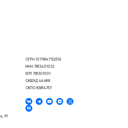
ОГРН 1079847152516
ИНН 7813401033
КПП 781301001
ОКВЭД 46.69.8
ОКПО 83814757
, 91