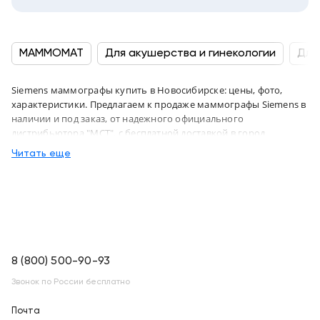
MAMMOMAT
Для акушерства и гинекологии
Для
Siemens маммографы купить в Новосибирске: цены, фото,
характеристики. Предлагаем к продаже маммографы Siemens в
наличии и под заказ, от надежного официального
дистрибьютора "МСТ", с бесплатной доставкой в город
Новосибирск и по всей России
Читать еще
8 (800) 500-90-93
Звонок по России бесплатно
Почта