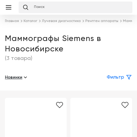
Избранное
Сравнение
Корзина
слуги
Главная
Каталог
Лучевая диагностика
Рентген аппараты
Маммо
равнение
Корзина
Лизинг
Клиника
Маммографы Siemens в
под
Новосибирске
ключ
Льготное
Готовый
кредитование
(3 товара)
кабинет
под
ваш
Сервисное
запрос
Новинки
Фильтр
Подробнее
обслуживание
Обучение
Каталог
Цифровизация
О
медицинского
компании
бизнеса
Услуги