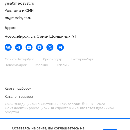
yes@medsyst.ru
Реклама и СМИ
pr@medsyst.ru
Адрес
Новосибирск,
ул. Семьи Шамшиных, 91
Санкт-Петербург
Краснодар
Екатеринбург
Новосибирск
Москва
Казань
Карта подборок
Каталог товаров
ООО «Медицинские Системы и Технологии» © 2007 - 2026.
Сайт носит информационный характер и не является публичной
офертой.
Разработано в компании —
dev
Оставаясь на сайте, вы соглашаетесь на