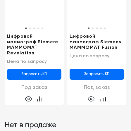
Консалтинг
Демозалы
Trade-
in
Доставка
и
Цифровой
Цифровой
оплата
маммограф Siemens
маммограф Siemens
MAMMOMAT
MAMMOMAT Fusion
Карьера
Revelation
Цена по запросу
Цена по запросу
Отзывы
о
Запросить КП
Запросить КП
товарах
Под заказ
Под заказ
Контакты
8
(800)
500-
90-
Нет в продаже
93