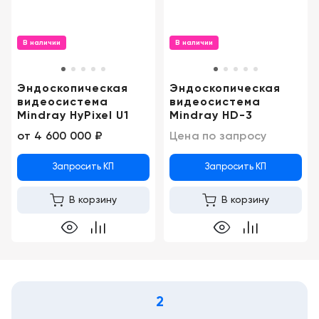
Консалтинг
Демозалы
Trade-
В наличии
В наличии
in
Доставка
и
Эндоскопическая
Эндоскопическая
оплата
видеосистема
видеосистема
Mindray HyPixel U1
Mindray HD-3
Карьера
от
4 600 000 ₽
Цена по запросу
Отзывы
Запросить КП
Запросить КП
о
товарах
В корзину
В корзину
Контакты
8
(800)
500-
90-
2
93