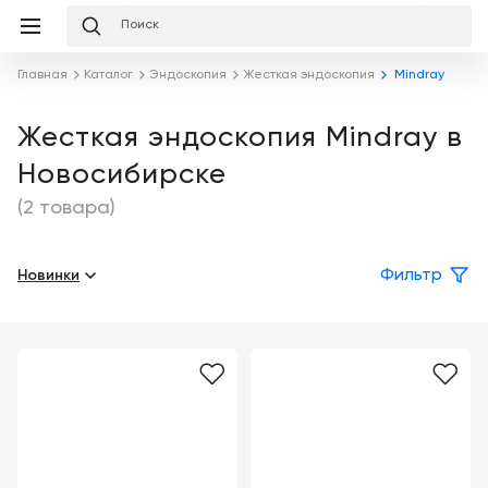
Избранное
Сравнение
Корзина
слуги
Главная
Каталог
Эндоскопия
Жесткая эндоскопия
Mindray
равнение
Корзина
Лизинг
Клиника
Жесткая эндоскопия Mindray в
под
Новосибирске
ключ
Льготное
Готовый
кредитование
(2 товара)
кабинет
под
ваш
Сервисное
запрос
Новинки
Фильтр
Подробнее
обслуживание
Обучение
Каталог
Цифровизация
О
медицинского
компании
бизнеса
Услуги