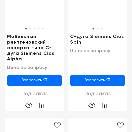
Консалтинг
Демозалы
Trade-
in
Доставка
и
Мобильный
C-дуга Siemens Cios
оплата
рентгеновский
Spin
аппарат типа C-
Цена по запросу
Карьера
дуга Siemens Cios
Alpha
Отзывы
Цена по запросу
о
товарах
Запросить КП
Запросить КП
Контакты
Под заказ
Под заказ
8
(800)
500-
90-
93