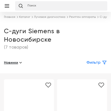
Избранное
Сравнение
Корзина
слуги
Главная
Каталог
Лучевая диагностика
Рентген аппараты
С-дуги
равнение
Корзина
Лизинг
Клиника
С-дуги Siemens в
под
Новосибирске
ключ
Льготное
Готовый
кредитование
(7 товаров)
кабинет
под
ваш
Сервисное
запрос
Новинки
Фильтр
Подробнее
обслуживание
Обучение
Каталог
Цифровизация
О
медицинского
компании
бизнеса
Услуги