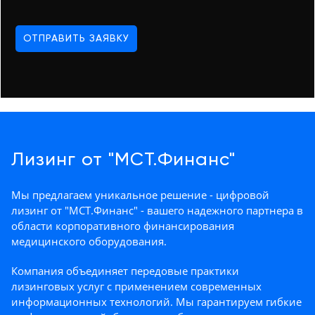
Консалтинг
Демозалы
Trade-
ОТПРАВИТЬ ЗАЯВКУ
in
Доставка
и
оплата
Карьера
Отзывы
Лизинг от "МСТ.Финанс"
о
товарах
Мы предлагаем уникальное решение - цифровой
лизинг от "МСТ.Финанс" - вашего надежного партнера в
Контакты
области корпоративного финансирования
медицинского оборудования.
8
Компания объединяет передовые практики
(800)
500-
лизинговых услуг с применением современных
90-
информационных технологий. Мы гарантируем гибкие
93