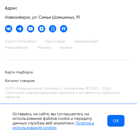
Адрес
Новосибирск,
ул. Семьи Шамшиных, 91
Санкт-Петербург
Краснодар
Екатеринбург
Новосибирск
Москва
Казань
Карта подборок
Каталог товаров
ООО «Медицинские Системы и Технологии» © 2007 - 2026.
Сайт носит информационный характер и не является публичной
офертой.
Разработано в компании —
dev
Оставаясь на сайте, вы соглашаетесь на
использование файлов cookie и передачу
OK
МСТ
Каталог
Главная
данных службам веб-аналитики.
Политика
RU
использования cookies
МСТ
Каталог
Главная
Страна
Звонок