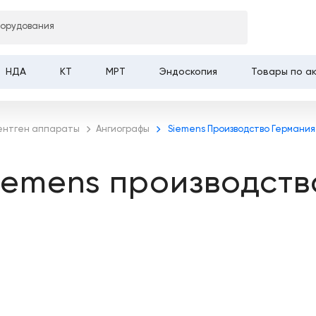
борудования
НДА
КТ
МРТ
Эндоскопия
Товары по а
ентген аппараты
Ангиографы
Siemens Производство Германия
iemens производств