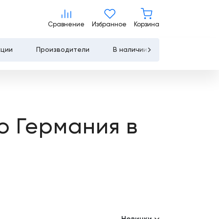
Сравнение
Избранное
Корзина
Сравнение
Избранное
Корзина
кции
Производители
В наличии
Контакты
Услуги
Лизинг
о Германия в
Льготное
кредитование
Сервисное
обслуживание
Обучение