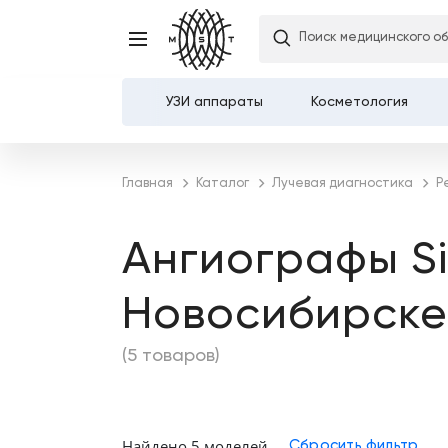
Поиск медицинского о
УЗИ аппараты
Косметология
Каталог
Главная
Каталог
Лучевая диагностика
Р
О компании
Ангиографы S
Услуги
Новосибирске
Демозалы
(5 товаров)
Доставка и оплата
Карьера
Найдено 5 моделей