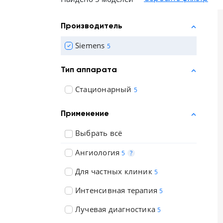
Отзывы о товарах
Производитель
8 (800) 500-90-93
Siemens
5
Новосибирск
Тип аппарата
RU
EN
CN
AE
KG
Стационарный
5
Применение
Выбрать всё
Ангиология
5
?
Для частных клиник
5
Интенсивная терапия
5
Лучевая диагностика
5