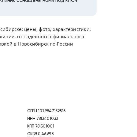
Клиник оснащены нами под ключ
ибирске: цены, фото, характеристики.
аличии, от надежного официального
авкой в Новосибирск по России
ОГРН 1079847152516
ИНН 7813401033
КПП 781301001
ОКВЭД 46.69.8