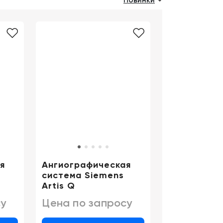
Новинки
Цифровизация
медицинского
бизнеса
Консалтинг
Trade-
in
я
Ангиографическая
система Siemens
Artis Q
у
Цена по запросу