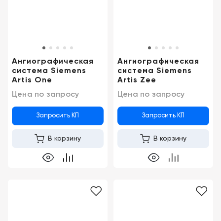
Консалтинг
Демозалы
Trade-
in
Доставка
и
Ангиографическая
Ангиографическая
оплата
система Siemens
система Siemens
Artis One
Artis Zee
Карьера
Цена по запросу
Цена по запросу
Отзывы
Запросить КП
Запросить КП
о
товарах
В корзину
В корзину
Контакты
8
(800)
500-
90-
93