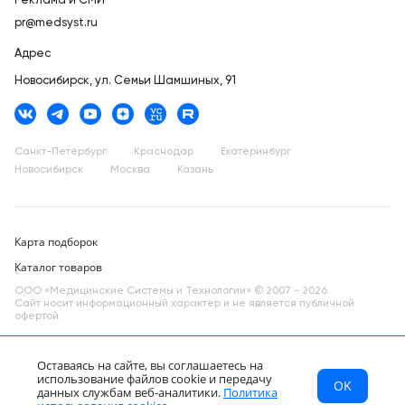
Реклама и СМИ
pr@medsyst.ru
Адрес
Новосибирск,
ул. Семьи Шамшиных, 91
Санкт-Петербург
Краснодар
Екатеринбург
Новосибирск
Москва
Казань
Карта подборок
Каталог товаров
ООО «Медицинские Системы и Технологии» © 2007 - 2026.
Сайт носит информационный характер и не является публичной
офертой.
Разработано в компании —
dev
Оставаясь на сайте, вы соглашаетесь на
использование файлов cookie и передачу
OK
МСТ
Каталог
Главная
данных службам веб-аналитики.
Политика
RU