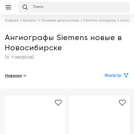
Избранное
Сравнение
Корзина
слуги
Главная
Каталог
Лучевая диагностика
Рентген аппараты
Ангиог
равнение
Корзина
Лизинг
Клиника
Ангиографы Siemens новые в
под
Новосибирске
ключ
Льготное
Готовый
кредитование
(6 товаров)
кабинет
под
ваш
Сервисное
запрос
Новинки
Фильтр
Подробнее
обслуживание
Обучение
Каталог
Цифровизация
О
медицинского
компании
бизнеса
Услуги