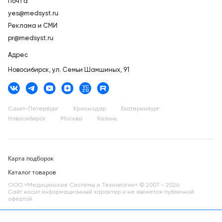
Почта
yes@medsyst.ru
Реклама и СМИ
pr@medsyst.ru
Адрес
Новосибирск,
ул. Семьи Шамшиных, 91
Санкт-Петербург
Краснодар
Екатеринбург
Новосибирск
Москва
Казань
Карта подборок
Каталог товаров
ООО «Медицинские Системы и Технологии» © 2007 - 2026.
Сайт носит информационный характер и не является публичной
офертой.
Разработано в компании —
dev