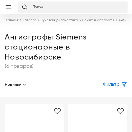
Избранное
Сравнение
Корзина
слуги
Главная
Каталог
Лучевая диагностика
Рентген аппараты
Ангиог
равнение
Корзина
Лизинг
Клиника
Ангиографы Siemens
под
стационарные в
ключ
Льготное
Готовый
кредитование
Новосибирске
кабинет
под
ваш
(6 товаров)
Сервисное
запрос
Подробнее
обслуживание
Новинки
Фильтр
Обучение
Каталог
Цифровизация
О
медицинского
компании
бизнеса
Услуги