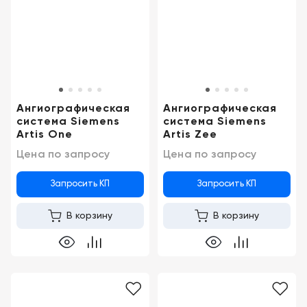
Консалтинг
Демозалы
Trade-
in
Доставка
и
оплата
Ангиографическая
Ангиографическая
Карьера
система Siemens
система Siemens
Artis One
Artis Zee
Цена по запросу
Цена по запросу
Отзывы
о
товарах
Запросить КП
Запросить КП
В корзину
В корзину
Контакты
8
(800)
500-
90-
93