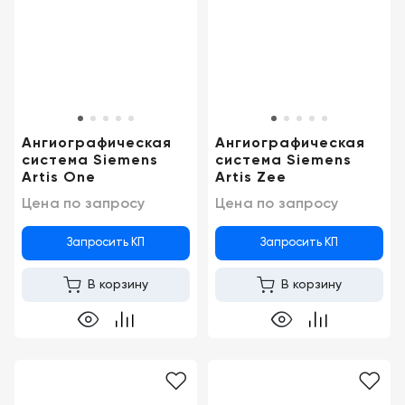
Консалтинг
Демозалы
Trade-
in
Доставка
и
оплата
Ангиографическая
Ангиографическая
Карьера
система Siemens
система Siemens
Artis One
Artis Zee
Цена по запросу
Цена по запросу
Отзывы
о
товарах
Запросить КП
Запросить КП
В корзину
В корзину
Контакты
8
(800)
500-
90-
93