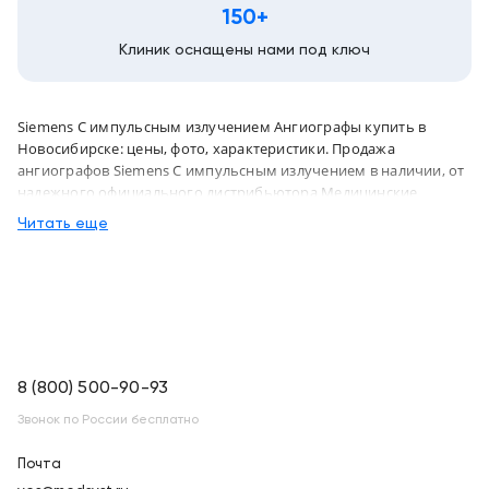
150+
Клиник оснащены нами под ключ
Siemens С импульсным излучением Ангиографы купить в
Новосибирске: цены, фото, характеристики. Продажа
ангиографов Siemens С импульсным излучением в наличии, от
надежного официального дистрибьютора Медицинские
системы и технологии, с доставкой в Новосибирск по России
Читать еще
8 (800) 500-90-93
Звонок по России бесплатно
Почта