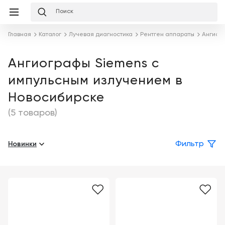
Избранное
Сравнение
Корзина
слуги
Главная
Каталог
Лучевая диагностика
Рентген аппараты
Ангиог
равнение
Корзина
Лизинг
Клиника
Ангиографы Siemens с
под
импульсным излучением в
ключ
Льготное
Готовый
кредитование
Новосибирске
кабинет
под
ваш
(5 товаров)
Сервисное
запрос
Подробнее
обслуживание
Новинки
Фильтр
Обучение
Каталог
Цифровизация
О
медицинского
компании
бизнеса
Услуги