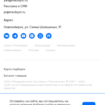
yes@medsyst.ru
Реклама и СМИ
pr@medsyst.ru
Адрес
Новосибирск,
ул. Семьи Шамшиных, 91
Санкт-Петербург
Краснодар
Екатеринбург
Новосибирск
Москва
Казань
Карта подборок
Каталог товаров
ООО «Медицинские Системы и Технологии» © 2007 - 2026.
Сайт носит информационный характер и не является публичной
офертой.
Разработано в компании —
dev
Оставаясь на сайте, вы соглашаетесь на
использование файлов cookie и передачу