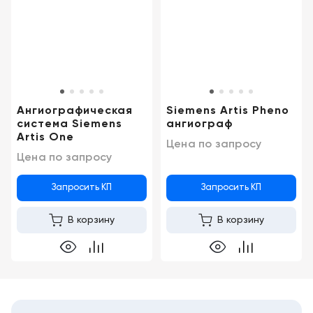
Консалтинг
Демозалы
Trade-
in
Доставка
и
оплата
Ангиографическая
Siemens Artis Pheno
Карьера
система Siemens
ангиограф
Artis One
Цена по запросу
Цена по запросу
Отзывы
о
товарах
Запросить КП
Запросить КП
В корзину
В корзину
Контакты
8
(800)
500-
90-
93