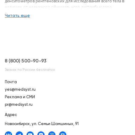
денситометров рентгеновских Для исследования всего тела в
наличии, от надежного официального дистрибьютора
Медицинские системы и технологии, с доставкой в
Читать еще
Новосибирск по России
8 (800) 500-90-93
Звонок по России бесплатно
Почта
yes@medsyst.ru
Реклама и СМИ
pr@medsyst.ru
Адрес
Новосибирск,
ул. Семьи Шамшиных, 91