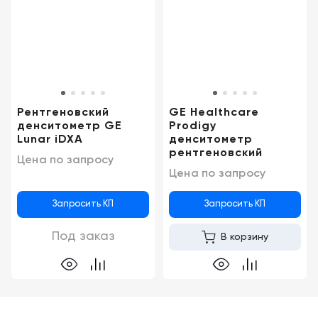
Консалтинг
Демозалы
Trade-
in
Доставка
и
оплата
Рентгеновский
GE Healthcare
Карьера
денситометр GE
Prodigy
Lunar iDXA
денситометр
рентгеновский
Цена по запросу
Отзывы
Цена по запросу
о
товарах
Запросить КП
Запросить КП
Контакты
Под заказ
В корзину
8
(800)
500-
90-
93