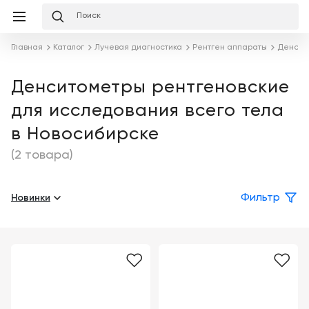
Избранное
Сравнение
Корзина
слуги
Главная
Каталог
Лучевая диагностика
Рентген аппараты
Денсит
равнение
Корзина
Лизинг
Клиника
Денситометры рентгеновские
под
для исследования всего тела
ключ
Льготное
Готовый
кредитование
в Новосибирске
кабинет
под
ваш
(2 товара)
Сервисное
запрос
Подробнее
обслуживание
Новинки
Фильтр
Обучение
Каталог
Цифровизация
О
медицинского
компании
бизнеса
Услуги