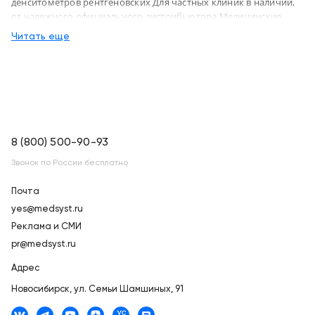
денситометров рентгеновских Для частных клиник в наличии,
от надежного официального дистрибьютора Медицинские
системы и технологии, с доставкой в Новосибирск по России
Читать еще
8 (800) 500-90-93
Звонок по России бесплатно
Почта
yes@medsyst.ru
Реклама и СМИ
pr@medsyst.ru
Адрес
Новосибирск,
ул. Семьи Шамшиных, 91