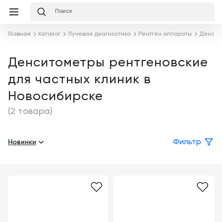
Избранное
Сравнение
Корзина
слуги
Главная
Каталог
Лучевая диагностика
Рентген аппараты
Денсит
равнение
Корзина
Лизинг
Клиника
Денситометры рентгеновские
под
для частных клиник в
ключ
Льготное
Готовый
кредитование
Новосибирске
кабинет
под
ваш
(2 товара)
Сервисное
запрос
Подробнее
обслуживание
Новинки
Фильтр
Обучение
Каталог
Цифровизация
О
медицинского
компании
бизнеса
Услуги