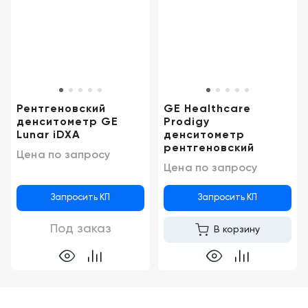
Консалтинг
Демозалы
Trade-
in
Доставка
и
оплата
Рентгеновский
GE Healthcare
Карьера
денситометр GE
Prodigy
Lunar iDXA
денситометр
рентгеновский
Цена по запросу
Отзывы
Цена по запросу
о
товарах
Запросить КП
Запросить КП
Контакты
Под заказ
В корзину
8
(800)
500-
90-
93