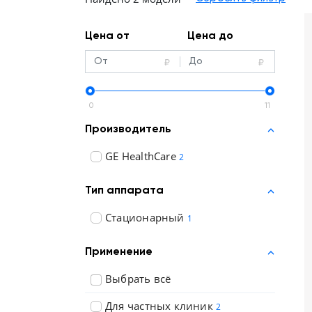
Отзывы о товарах
Цена от
Цена до
8 (800) 500-90-93
Новосибирск
RU
EN
CN
AE
KG
0
11
Производитель
GE HealthCare
2
Тип аппарата
Стационарный
1
Применение
Выбрать всё
Для частных клиник
2