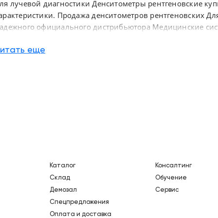
ля лучевой диагностики Денситометры рентгеновские купи
арактеристики. Продажа денситометров рентгеновских Для
адежного официального дистрибьютора Медицинские сист
овосибирск по России
итать еще
Каталог
Консалтинг
Склад
Обучение
Демозал
Сервис
Спецпредложения
Оплата и доставка