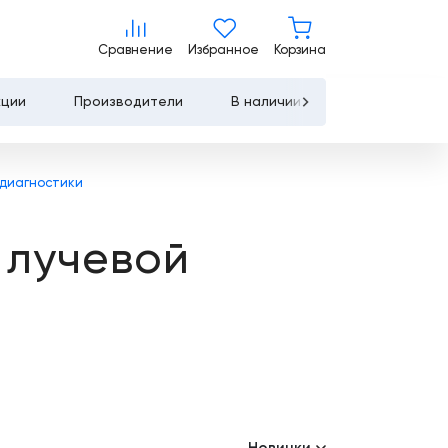
Сравнение
Избранное
Корзина
Сравнение
Избранное
Корзина
кции
Производители
В наличии
Контакты
Услуги
 диагностики
Лизинг
 лучевой
Льготное
кредитование
Сервисное
обслуживание
Обучение