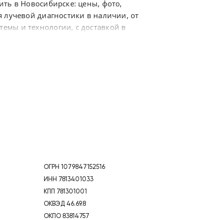
ть в Новосибирске: цены, фото,
 лучевой диагностики в наличии, от
емы и технологии, с доставкой в
ОГРН 1079847152516
ИНН 7813401033
КПП 781301001
ОКВЭД 46.69.8
ОКПО 83814757