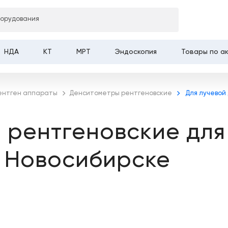
борудования
НДА
КТ
МРТ
Эндоскопия
Товары по а
ентген аппараты
Денситометры рентгеновские
Для лучевой
 рентгеновские для
в Новосибирске