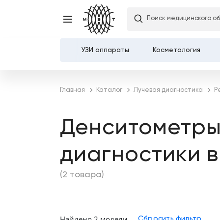
Поиск медицинского о
УЗИ аппараты
Косметология
Каталог
Главная
Каталог
Лучевая диагностика
Р
О компании
Денситометры
Услуги
диагностики 
Демозалы
(2 товара)
Доставка и оплата
Карьера
Найдено 2 модели