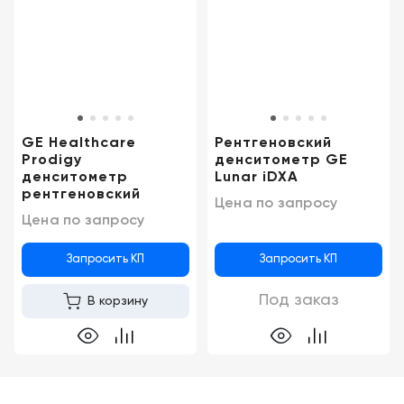
Консалтинг
Демозалы
Trade-
in
Доставка
и
оплата
GE Healthcare
Рентгеновский
Карьера
Prodigy
денситометр GE
денситометр
Lunar iDXA
рентгеновский
Цена по запросу
Отзывы
Цена по запросу
о
товарах
Запросить КП
Запросить КП
Контакты
Под заказ
В корзину
8
(800)
500-
90-
93