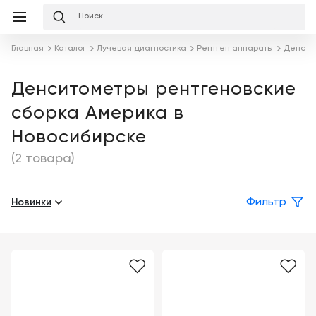
Избранное
Сравнение
Корзина
слуги
Главная
Каталог
Лучевая диагностика
Рентген аппараты
Денсит
равнение
Корзина
Лизинг
Клиника
Денситометры рентгеновские
под
сборка Америка в
ключ
Льготное
Готовый
кредитование
Новосибирске
кабинет
под
ваш
(2 товара)
Сервисное
запрос
Подробнее
обслуживание
Новинки
Фильтр
Обучение
Каталог
Цифровизация
О
медицинского
компании
бизнеса
Услуги