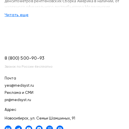
денситометров рентгеновских Сборка Америка в наличии, от
надежного официального дистрибьютора Медицинские
системы и технологии, с доставкой в Новосибирск по России
Читать еще
8 (800) 500-90-93
Звонок по России бесплатно
Почта
yes@medsyst.ru
Реклама и СМИ
pr@medsyst.ru
Адрес
Новосибирск,
ул. Семьи Шамшиных, 91