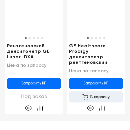
Консалтинг
Демозалы
Trade-
in
Доставка
и
оплата
Рентгеновский
GE Healthcare
Карьера
денситометр GE
Prodigy
Lunar iDXA
денситометр
рентгеновский
Цена по запросу
Отзывы
Цена по запросу
о
товарах
Запросить КП
Запросить КП
Контакты
Под заказ
В корзину
8
(800)
500-
90-
93