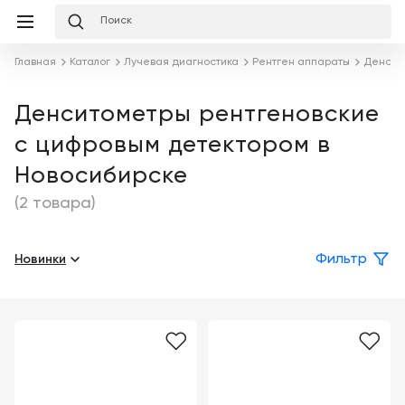
Избранное
Сравнение
Корзина
слуги
Главная
Каталог
Лучевая диагностика
Рентген аппараты
Денсит
равнение
Корзина
Лизинг
Клиника
Денситометры рентгеновские
под
с цифровым детектором в
ключ
Льготное
Готовый
кредитование
Новосибирске
кабинет
под
ваш
(2 товара)
Сервисное
запрос
Подробнее
обслуживание
Новинки
Фильтр
Обучение
Каталог
Цифровизация
О
медицинского
компании
бизнеса
Услуги