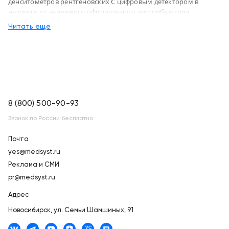
денситометров рентгеновских С цифровым детектором в
наличии, от надежного официального дистрибьютора
Медицинские системы и технологии, с доставкой в
Читать еще
Новосибирск по России
8 (800) 500-90-93
Звонок по России бесплатно
Почта
yes@medsyst.ru
Реклама и СМИ
pr@medsyst.ru
Адрес
Новосибирск,
ул. Семьи Шамшиных, 91