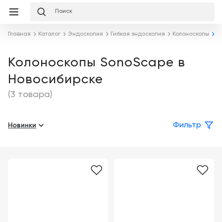
Избранное
Сравнение
Корзина
слуги
Главная
Каталог
Эндоскопия
Гибкая эндоскопия
Колоноскопы
S
равнение
Корзина
Лизинг
Клиника
Колоноскопы SonoScape в
под
Новосибирске
ключ
Льготное
Готовый
кредитование
(3 товара)
кабинет
под
ваш
Сервисное
запрос
Новинки
Фильтр
Подробнее
обслуживание
Обучение
Каталог
Цифровизация
О
медицинского
компании
бизнеса
Услуги