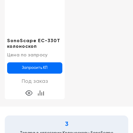
Новосибирск
SonoScape EС-330T
колоноскоп
Цена по запросу
Запросить КП
Под заказ
3
Товара в категории Колоноскопы SonoScape