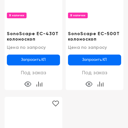
Консалтинг
Демозалы
Trade-
В наличии
В наличии
in
Доставка
и
SonoScape EС-430T
SonoScape EC-500T
оплата
колоноскоп
колоноскоп
Цена по запросу
Цена по запросу
Карьера
Запросить КП
Запросить КП
Отзывы
о
Под заказ
Под заказ
товарах
Контакты
8
(800)
500-
90-
93