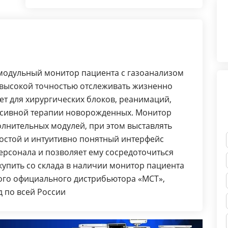
дыханий в минуту
Диапазон отображаемой ЧСС, уд/
мин — 30-250
Диапазон измерения SpO2, % —1-
100
модульный монитор пациента с газоанализом
Выбор возрастной группы — Да
 высокой точностью отслеживать жизненно
Количество каналов ЭКГ — 3/5
ет для хирургических блоков, реанимаций,
Измерения температуры — Да
нсивной терапии новорожденных. Монитор
Измерения ЧД — Да
лнительных модулей, при этом выставлять
Мониторинг ЭКГ — Да
ростой и интуитивно понятный интерфейс
Измерения АД — Да
персонала и позволяет ему сосредоточиться
Время автономной работы — 3
 купить со склада в наличии монитор пациента
часа
ного официального дистрибьютора «МСТ»,
Измерение ЧСС — Да
д по всей России
Измерение SpO2 — Да