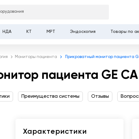
борудования
 пациента GE CARESCAPE B105
НДА
КТ
МРТ
Эндоскопия
Товары по а
огия
Мониторы пациента
Прикроватный монитор пациента GE
онитор пациента GE CA
тики
Преимущества системы
Отзывы
Вопрос
Характеристики