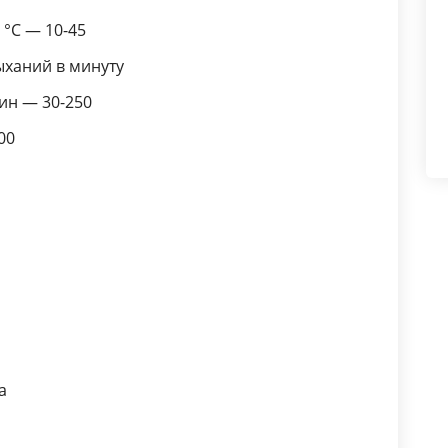
°C — 10-45
ыханий в минуту
ин — 30-250
00
а