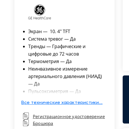
Экран — 10. 4" TFT
Система тревог — Да
Тренды — Графические и
цифровые до 72 часов
Термометрия — Да
Неинвазивное измерение
артериального давления (НИАД)
— Да
Пульсоксиметрия — Да
Количество каналов
Все технические характеристики...
температуры — 2
Диапазон измерения
Регистрационное удостоверение
температуры, °C — 10-45
Брошюра
Диапазон измерения ЧД — 4-120