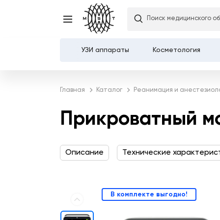
Поиск медицинского о
Прикроватный монитор
УЗИ аппараты
Косметология
Каталог
Главная
Каталог
Реанимация и анестезиол
О компании
Прикроватный м
Услуги
Описание
Технические характерис
Демозалы
Доставка и оплата
В комплекте выгодно!
Карьера