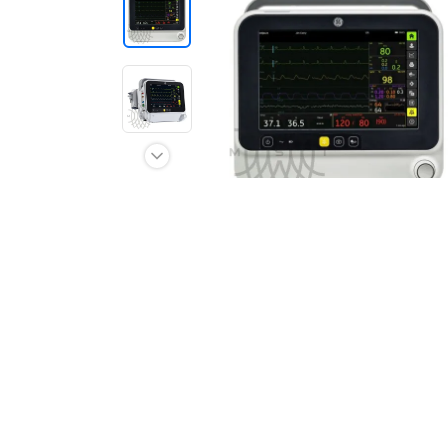
Отзывы о товарах
8 (800) 500-90-93
Новосибирск
RU
EN
CN
AE
KG