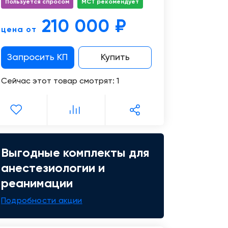
Цифровизация
Пользуется спросом
МСТ рекомендует
медицинского
210 000 ₽
бизнеса
цена от
Консалтинг
Запросить КП
Купить
Trade-
Сейчас этот товар смотрят:
1
in
Выгодные комплекты для
анестезиологии и
реанимации
Подробности акции