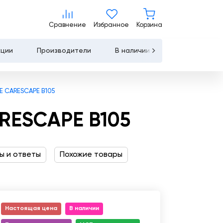
210 000 ₽
Сравнение
Избранное
Корзина
от
Сравнение
Избранное
Корзина
Запросить КП
Купить
кции
Производители
В наличии
Контакты
Услуги
 CARESCAPE B105
Лизинг
RESCAPE B105
Льготное
кредитование
ы и ответы
Похожие товары
Сервисное
обслуживание
Обучение
Настоящая цена
В наличии